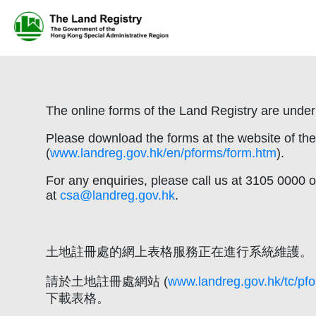
The online forms of the Land Registry are unde
Please download the forms at the website of th
(
www.landreg.gov.hk/en/pforms/form.htm
).
For any enquiries, please call us at 3105 0000 o
at
csa@landreg.gov.hk
.
土地註冊處的網上表格服務正在進行系統維護。
請於土地註冊處網站 (
www.landreg.gov.hk/tc/pf
下載表格。